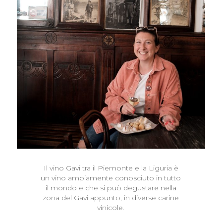
Il vino Gavi tra il Piemonte e la Liguria è
un vino ampiamente conosciuto in tutto
il mondo e che si può degustare nella
zona del Gavi appunto, in diverse carine
vinicole.