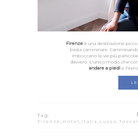
Firenze
è una destinazione piccola
basta camminare. Camminando si
imboccano le vie più particolari
davvero. L'unico modo che cono
andare a piedi
e Firenz
LE
Tag:
Firenze
,
Hotel
,
Italia
,
Lusso
,
Tosca