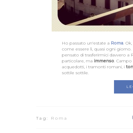
Ho passato un'estate a
Roma
. Ok
come essere lì, quasi ogni giorno.
pensato di trasferirmici davvero
particolare, ma
immenso
. Campo d
acquedotti, i tramonti romani, i
ton
sottile sottile.
LE
Tag:
Roma