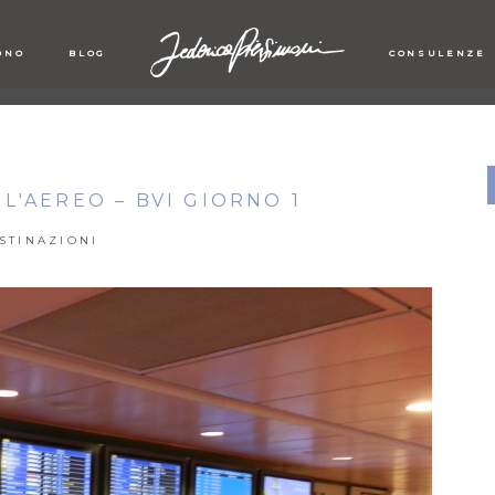
ONO
BLOG
CONSULENZE
'AEREO – BVI GIORNO 1
STINAZIONI