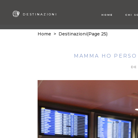
DESTINAZIONI
HOME
CHI S
Home
>
Destinazioni
(Page 25)
MAMMA HO PERSO L
DE