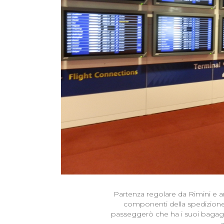
Partenza regolare da Rimini e arr
componenti della spedizione 
passeggerò che ha i suoi bagagli 