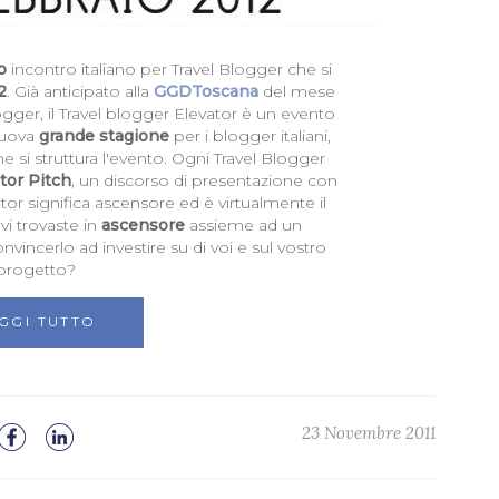
o
incontro italiano per Travel Blogger che si
2
. Già anticipato alla
GGDToscana
del mese
gger, il Travel blogger Elevator è un evento
 nuova
grande stagione
per i blogger italiani,
e si struttura l'evento. Ogni Travel Blogger
tor Pitch
, un discorso di presentazione con
ator significa ascensore ed è virtualmente il
vi trovaste in
ascensore
assieme ad un
onvincerlo ad investire su di voi e sul vostro
progetto?
GGI TUTTO
23 Novembre 2011