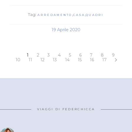
Tag:
,
,
ARREDAMENTO
CASA
QUADRI
19 Aprile 2020
1
2
3
4
5
6
7
8
9
10
11
12
13
14
15
16
17
VIAGGI DI FEDERCHICCA