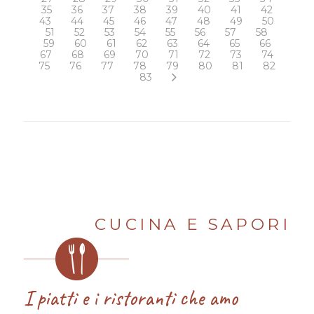
35
36
37
38
39
40
41
42
43
44
45
46
47
48
49
50
51
52
53
54
55
56
57
58
59
60
61
62
63
64
65
66
67
68
69
70
71
72
73
74
75
76
77
78
79
80
81
82
83
CUCINA E SAPORI
I piatti e i ristoranti che amo