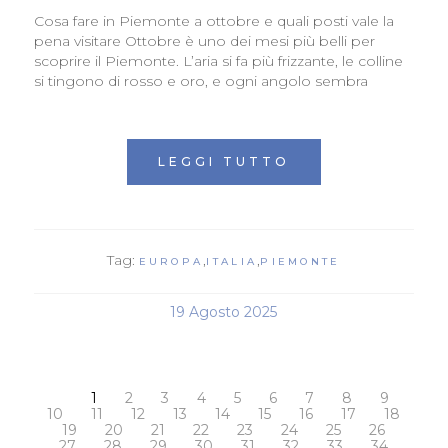
Cosa fare in Piemonte a ottobre e quali posti vale la
pena visitare Ottobre è uno dei mesi più belli per
scoprire il Piemonte. L’aria si fa più frizzante, le colline
si tingono di rosso e oro, e ogni angolo sembra
LEGGI TUTTO
Tag:
,
,
EUROPA
ITALIA
PIEMONTE
19 Agosto 2025
1
2
3
4
5
6
7
8
9
10
11
12
13
14
15
16
17
18
19
20
21
22
23
24
25
26
27
28
29
30
31
32
33
34