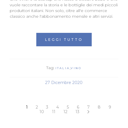
vuole raccontare la storia e le bottiglie dei medi piccoli
produttori italiani. Non solo, oltre all'e commerce
classico anche l'abbonamento mensile e altri servizi.
LEGGI TUTTO
Tag:
,
ITALIA
VINO
27 Dicembre 2020
1
2
3
4
5
6
7
8
9
10
11
12
13