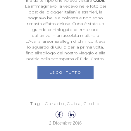
Era da tempo che volevo visitare
Cuba
.
La immaginavo, la vedevo nelle foto dei
post dei blogger italiani e stranieri, la
sognavo bella e colorata e non sono
rimasta affatto delusa. Cuba è stata un
grande centrifugato di emozioni,
dall'arrivo in un'assolata mattina a
L'Avana, ai sorrisi allegri di chi incontrava
lo sguardo di Giulio per la prima volta,
fino all'epilogo del nostro viaggio e alla
notizia della scomparsa di Fidel Castro.
LEGGI TUTTO
Tag:
Caraibi
,
Cuba
,
Giulio
2 Dicembre 2016