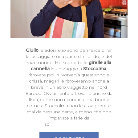
Giulio
le adora e io sono ben felice di far
lui assaggiare una parte di mondo, e del
mio
mondo. Ho scoperto le
girelle alla
cannella
in un viaggio a
Stoccolma
,
ritrovate poi in Norvegia quest'anno e
chissà, magari le ritroveremo anche a
breve in un altro viaggetto nel nord
Europa. Ovviamente si trovano anche da
Ikea, come non ricordarlo, ma buone
come a Stoccolma non le assaggerete
mai da nessuna parte, a meno che non
impariate a farle da
soli.
#cucinoconbimby