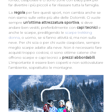
fondo, ciaspolate e ci sono zone con baby park per
far divertire i più piccoli e far rilassare tutta la famiglia.
La
regola
per fare questi sport, non cambia anche se
non siamo sulle vette più alte delle Dolomiti. Ci vuole
sempre
un’ottima attrezzatura sportiva
, si deve
andare ben vestiti, preferibilmente con
capi tecnici
e
anche le scarpe, prediligendo le
scarpe trekking
donna
, o uomo, se si fanno attività sì, ma non sulla
neve. Per chi scia o per chi vuole ciaspolare, sempre
meglio scarpe adatte alla neve. Non è necessario fare
acquisti troppo costosi, ci sono ottime catene che
offrono scarpe e capi tecnici a
prezzi abbordabili
.
L’importante è essere ben coperti e non sottovalutare
l’ambiente, soprattutto le montagne.