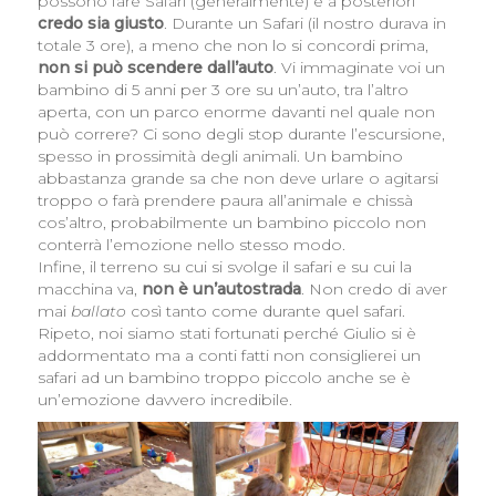
possono fare Safari (generalmente) e a posteriori
credo sia giusto
. Durante un Safari (il nostro durava in
totale 3 ore), a meno che non lo si concordi prima,
non si può scendere dall’auto
. Vi immaginate voi un
bambino di 5 anni per 3 ore su un’auto, tra l’altro
aperta, con un parco enorme davanti nel quale non
può correre? Ci sono degli stop durante l’escursione,
spesso in prossimità degli animali. Un bambino
abbastanza grande sa che non deve urlare o agitarsi
troppo o farà prendere paura all’animale e chissà
cos’altro, probabilmente un bambino piccolo non
conterrà l’emozione nello stesso modo.
Infine, il terreno su cui si svolge il safari e su cui la
macchina va,
non è un’autostrada
. Non credo di aver
mai
ballato
così tanto come durante quel safari.
Ripeto, noi siamo stati fortunati perché Giulio si è
addormentato ma a conti fatti non consiglierei un
safari ad un bambino troppo piccolo anche se è
un’emozione davvero incredibile.