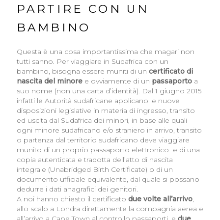
PARTIRE CON UN
BAMBINO
Questa è una cosa importantissima che magari non
tutti sanno. Per viaggiare in Sudafrica con un
bambino, bisogna essere muniti di un
certificato di
nascita del minore
e ovviamente di un
passaporto
a
suo nome (non una carta d’identità). Dal 1 giugno 2015
infatti le Autorità sudafricane applicano le nuove
disposizioni legislative in materia di ingresso, transito
ed uscita dal Sudafrica dei minori, in base alle quali
ogni minore sudafricano e/o straniero in arrivo, transito
o partenza dal territorio sudafricano deve viaggiare
munito di un proprio passaporto elettronico e di una
copia autenticata e tradotta dell’atto di nascita
integrale (Unabridged Birth Certificate) o di un
documento ufficiale equivalente, dal quale si possano
dedurre i dati anagrafici dei genitori.
A noi hanno chiesto il certificato
due volte all’arrivo
,
allo scalo a Londra direttamente la compagnia aerea e
all’arrivo a Cape Town al controllo passaporti, e
due