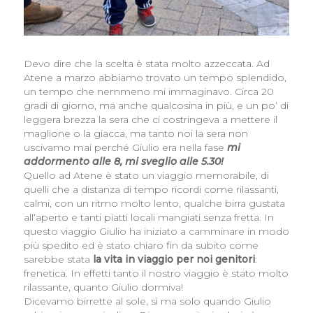
Devo dire che la scelta è stata molto azzeccata. Ad
Atene a marzo abbiamo trovato un tempo splendido,
un tempo che nemmeno mi immaginavo. Circa 20
gradi di giorno, ma anche qualcosina in più, e un po’ di
leggera brezza la sera che ci costringeva a mettere il
maglione o la giacca, ma tanto noi la sera non
uscivamo mai perché Giulio era nella fase
mi
addormento alle 8, mi sveglio alle 5.30!
Quello ad Atene è stato un viaggio memorabile, di
quelli che a distanza di tempo ricordi come rilassanti,
calmi, con un ritmo molto lento, qualche birra gustata
all’aperto e tanti piatti locali mangiati senza fretta. In
questo viaggio Giulio ha iniziato a camminare in modo
più spedito ed è stato chiaro fin da subito come
sarebbe stata
la vita in viaggio per noi genitori
:
frenetica. In effetti tanto il nostro viaggio è stato molto
rilassante, quanto Giulio dormiva!
Dicevamo birrette al sole, sì ma solo quando Giulio