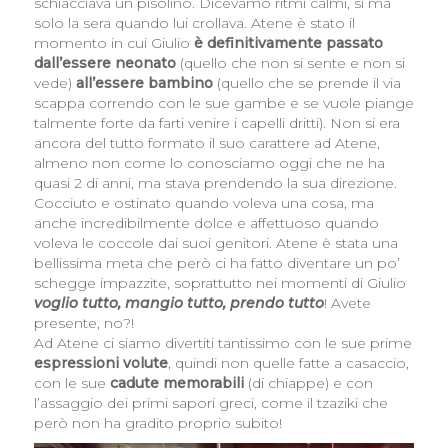
schiacciava un pisolino. Dicevamo ritmi calmi, sì ma
solo la sera quando lui crollava. Atene è stato il
momento in cui Giulio
è definitivamente passato
dall’essere neonato
(quello che non si sente e non si
vede)
all’essere bambino
(quello che se prende il via
scappa correndo con le sue gambe e se vuole piange
talmente forte da farti venire i capelli dritti). Non si era
ancora del tutto formato il suo carattere ad Atene,
almeno non come lo conosciamo oggi che ne ha
quasi 2 di anni, ma stava prendendo la sua direzione.
Cocciuto e ostinato quando voleva una cosa, ma
anche incredibilmente dolce e affettuoso quando
voleva le coccole dai suoi genitori. Atene è stata una
bellissima meta che però ci ha fatto diventare un po’
schegge impazzite, soprattutto nei momenti di Giulio
voglio tutto, mangio tutto, prendo tutto
! Avete
presente, no?!
Ad Atene ci siamo divertiti tantissimo con le sue prime
espressioni
volute
, quindi non quelle fatte a casaccio,
con le sue
cadute memorabili
(di chiappe) e con
l’assaggio dei primi sapori greci, come il tzaziki che
però non ha gradito proprio subito!