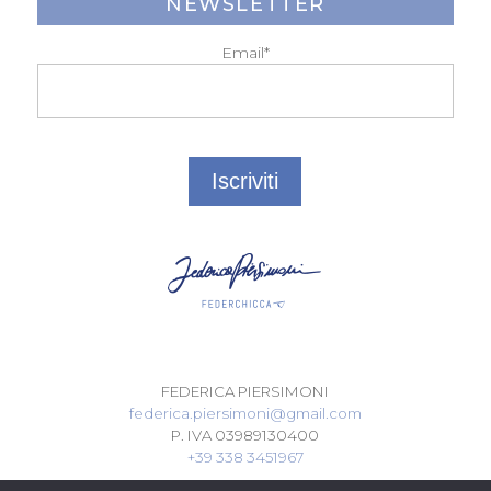
NEWSLETTER
Email*
FEDERICA PIERSIMONI
federica.piersimoni@gmail.com
P. IVA 03989130400
+39 338 3451967