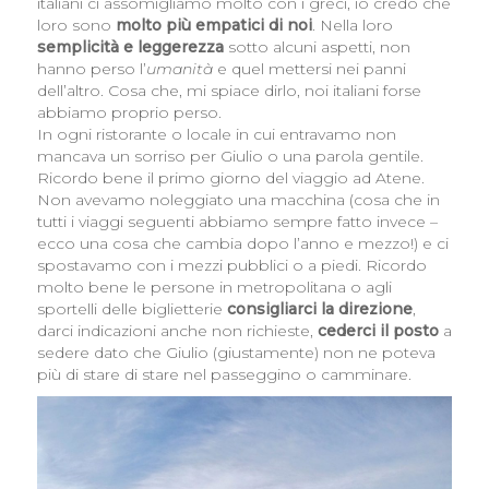
italiani ci assomigliamo molto con i greci, io credo che
loro sono
molto più empatici di noi
. Nella loro
semplicità e leggerezza
sotto alcuni aspetti, non
hanno perso l’
umanità
e quel mettersi nei panni
dell’altro. Cosa che, mi spiace dirlo, noi italiani forse
abbiamo proprio perso.
In ogni ristorante o locale in cui entravamo non
mancava un sorriso per Giulio o una parola gentile.
Ricordo bene il primo giorno del viaggio ad Atene.
Non avevamo noleggiato una macchina (cosa che in
tutti i viaggi seguenti abbiamo sempre fatto invece –
ecco una cosa che cambia dopo l’anno e mezzo!) e ci
spostavamo con i mezzi pubblici o a piedi. Ricordo
molto bene le persone in metropolitana o agli
sportelli delle biglietterie
consigliarci la direzione
,
darci indicazioni anche non richieste,
cederci il posto
a
sedere dato che Giulio (giustamente) non ne poteva
più di stare di stare nel passeggino o camminare.