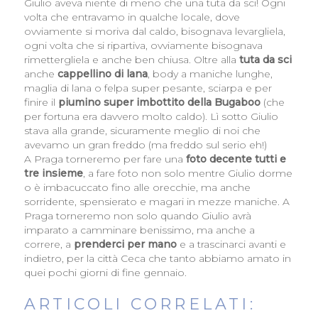
Giulio aveva niente di meno che una tuta da sci! Ogni
volta che entravamo in qualche locale, dove
ovviamente si moriva dal caldo, bisognava levargliela,
ogni volta che si ripartiva, ovviamente bisognava
rimettergliela e anche ben chiusa. Oltre alla
tuta da sci
anche
cappellino di lana
, body a maniche lunghe,
maglia di lana o felpa super pesante, sciarpa e per
finire il
piumino super imbottito della Bugaboo
(che
per fortuna era davvero molto caldo). Lì sotto Giulio
stava alla grande, sicuramente meglio di noi che
avevamo un gran freddo (ma freddo sul serio eh!)
A Praga torneremo per fare una
foto decente tutti e
tre insieme
, a fare foto non solo mentre Giulio dorme
o è imbacuccato fino alle orecchie, ma anche
sorridente, spensierato e magari in mezze maniche. A
Praga torneremo non solo quando Giulio avrà
imparato a camminare benissimo, ma anche a
correre, a
prenderci per mano
e a trascinarci avanti e
indietro, per la città Ceca che tanto abbiamo amato in
quei pochi giorni di fine gennaio.
ARTICOLI CORRELATI: