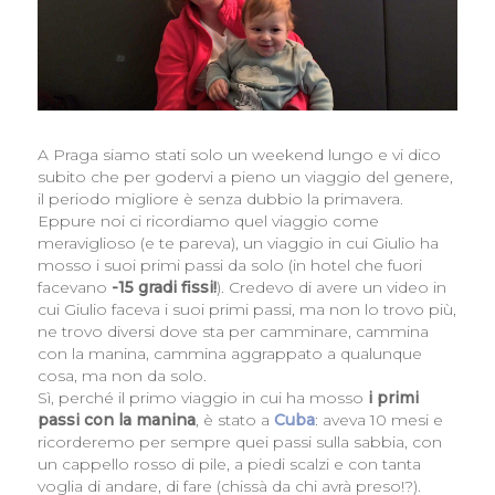
A Praga siamo stati solo un weekend lungo e vi dico
subito che per godervi a pieno un viaggio del genere,
il periodo migliore è senza dubbio la primavera.
Eppure noi ci ricordiamo quel viaggio come
meraviglioso (e te pareva), un viaggio in cui Giulio ha
mosso i suoi primi passi da solo (in hotel che fuori
facevano
-15 gradi fissi!
). Credevo di avere un video in
cui Giulio faceva i suoi primi passi, ma non lo trovo più,
ne trovo diversi dove sta per camminare, cammina
con la manina, cammina aggrappato a qualunque
cosa, ma non da solo.
Sì, perché il primo viaggio in cui ha mosso
i primi
passi
con la manina
, è stato a
Cuba
: aveva 10 mesi e
ricorderemo per sempre quei passi sulla sabbia, con
un cappello rosso di pile, a piedi scalzi e con tanta
voglia di andare, di fare (chissà da chi avrà preso!?).