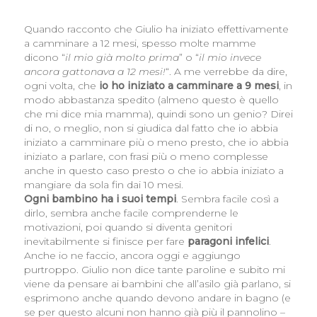
Quando racconto che Giulio ha iniziato effettivamente
a camminare a 12 mesi, spesso molte mamme
dicono “
il mio già molto prima
” o “
il mio invece
ancora gattonava a 12 mesi!
“. A me verrebbe da dire,
ogni volta, che
io ho iniziato a camminare a 9 mesi
, in
modo abbastanza spedito (almeno questo è quello
che mi dice mia mamma), quindi sono un genio? Direi
di no, o meglio, non si giudica dal fatto che io abbia
iniziato a camminare più o meno presto, che io abbia
iniziato a parlare, con frasi più o meno complesse
anche in questo caso presto o che io abbia iniziato a
mangiare da sola fin dai 10 mesi.
Ogni bambino ha i suoi tempi
. Sembra facile così a
dirlo, sembra anche facile comprenderne le
motivazioni, poi quando si diventa genitori
inevitabilmente si finisce per fare
paragoni infelici
.
Anche io ne faccio, ancora oggi e aggiungo
purtroppo. Giulio non dice tante paroline e subito mi
viene da pensare ai bambini che all’asilo già parlano, si
esprimono anche quando devono andare in bagno (e
se per questo alcuni non hanno già più il pannolino –