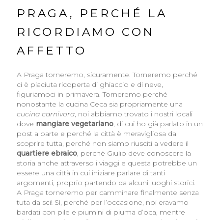
PRAGA, PERCHÉ LA
RICORDIAMO CON
AFFETTO
A Praga torneremo, sicuramente. Torneremo perché
ci è piaciuta ricoperta di ghiaccio e di neve,
figuriamoci in primavera. Torneremo perché
nonostante la cucina Ceca sia propriamente una
cucina carnivora
, noi abbiamo trovato i nostri locali
dove
mangiare vegetariano
, di cui ho già parlato in un
post a parte e perché la città è meravigliosa da
scoprire tutta, perché non siamo riusciti a vedere il
quartiere ebraico
, perché Giulio deve conoscere la
storia anche attraverso i viaggi e questa potrebbe un
essere una città in cui iniziare parlare di tanti
argomenti, proprio partendo da alcuni luoghi storici.
A Praga torneremo per camminare finalmente senza
tuta da sci! Sì, perché per l’occasione, noi eravamo
bardati con pile e piumini di piuma d’oca, mentre