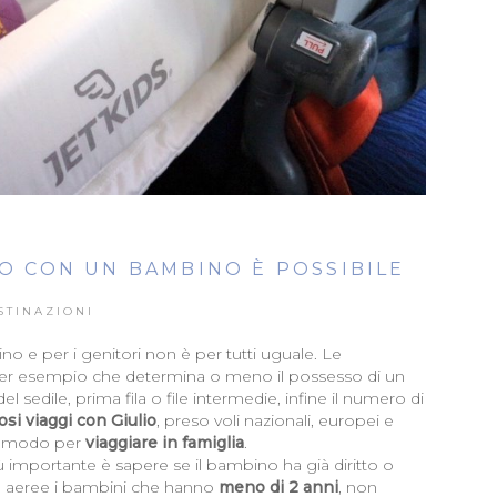
EO CON UN BAMBINO È POSSIBILE
STINAZIONI
o e per i genitori non è per tutti uguale. Le
per esempio che determina o meno il possesso di un
 sedile, prima fila o file intermedie, infine il numero di
si viaggi con Giulio
, preso voli nazionali, europei e
co) modo per
viaggiare in famiglia
.
 importante è sapere se il bambino ha già diritto o
 aeree i bambini che hanno
meno di 2 anni
, non