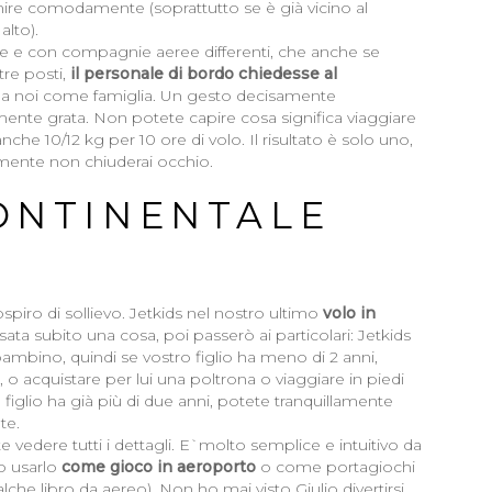
mire comodamente (soprattutto se è già vicino al
alto).
olte e con compagnie aeree differenti, che anche se
tre posti,
il personale di bordo chiedesse al
o a noi come famiglia. Un gesto decisamente
te grata. Non potete capire cosa significa viaggiare
e 10/12 kg per 10 ore di volo. Il risultato è solo uno,
mente non chiuderai occhio.
ONTINENTALE
spiro di sollievo. Jetkids nel nostro ultimo
volo in
ata subito una cosa, poi passerò ai particolari: Jetkids
bambino, quindi se vostro figlio ha meno di 2 anni,
 o acquistare per lui una poltrona o viaggiare in piedi
o figlio ha già più di due anni, potete tranquillamente
te.
ete vedere tutti i dettagli. E`molto semplice e intuitivo da
no usarlo
come gioco in aeroporto
o come portagiochi
lche libro da aereo). Non ho mai visto Giulio divertirsi