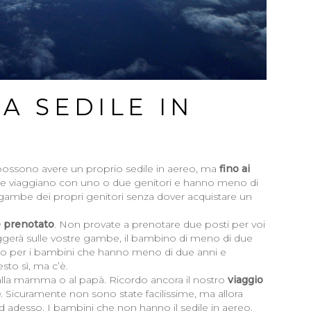
A SEDILE IN
possono avere un proprio sedile in aereo, ma
fino ai
he viaggiano con uno o due genitori e hanno meno di
le gambe dei propri genitori senza dover acquistare un
e prenotato
. Non provate a prenotare due posti per voi
aggerà sulle vostre gambe, il bambino di meno di due
sto per i bambini che hanno meno di due anni e
to sì, ma c’è.
 alla mamma o al papà. Ricordo ancora il nostro
viaggio
o
. Sicuramente non sono state facilissime, ma allora
 adesso. I bambini che non hanno il sedile in aereo,