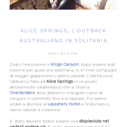
ALICE SPRINGS, L'OUTBACK
AUSTRALIANO IN SOLITARIA
DESTINAZIONI
Dopo l’escursione a
Kings Canyon
, dopo essere stati
insieme per quasi una settimana, io e i miei compagni
di viaggio giapponesi ci siamo salutati. L’ultima cena
l’abbiamo fatta ad
Alice Springs
in un posto
decisamente caratteristico che si chiama
Overlanders
dove abbiamo mangiato carne di
canguro e cammello fino a scoppiare. Poi siamo
andati a dormire al
Lasseters Hotel
e l’indomani ci
siamo salutati a colazione.
E`stato davvero strano essere così
dispiaciuta nel
vederli andare via
. E`stato strano poi non averli più