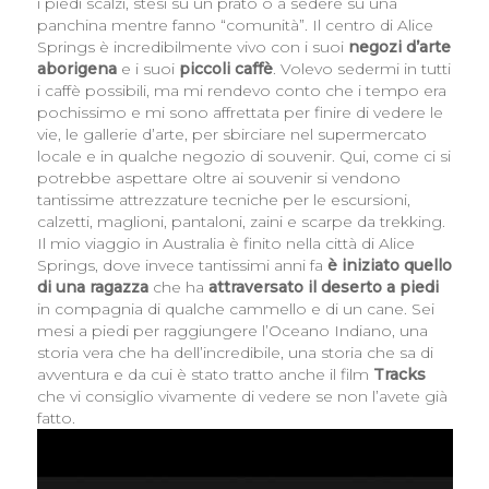
i piedi scalzi, stesi su un prato o a sedere su una
panchina mentre fanno “comunità”. Il centro di Alice
Springs è incredibilmente vivo con i suoi
negozi d’arte
aborigena
e i suoi
piccoli caffè
. Volevo sedermi in tutti
i caffè possibili, ma mi rendevo conto che i tempo era
pochissimo e mi sono affrettata per finire di vedere le
vie, le gallerie d’arte, per sbirciare nel supermercato
locale e in qualche negozio di souvenir. Qui, come ci si
potrebbe aspettare oltre ai souvenir si vendono
tantissime attrezzature tecniche per le escursioni,
calzetti, maglioni, pantaloni, zaini e scarpe da trekking.
Il mio viaggio in Australia è finito nella città di Alice
Springs, dove invece tantissimi anni fa
è iniziato quello
di una ragazza
che ha
attraversato il deserto a piedi
in compagnia di qualche cammello e di un cane. Sei
mesi a piedi per raggiungere l’Oceano Indiano, una
storia vera che ha dell’incredibile, una storia che sa di
avventura e da cui è stato tratto anche il film
Tracks
che vi consiglio vivamente di vedere se non l’avete già
fatto.