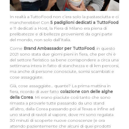
In realtà a TuttoFood non c’era solo la pastasciutta e ci
mancherebbe! Con
5 padiglioni dedicati a TuttoFood
e 11 dedicati a Host, la Fiera di Milano era piena di
prelibatezze e di bellezze provenienti da ogni parte
del mondo, non solo dall’Italia.
Come
Brand Ambassador per TuttoFood
, in questo
2021 sono stata due giorni pieni in fiera, che per chi è
del settore fieristico sa bene corrispondere a circa una
settimana intera in fatto di stanchezza e di km percorsi,
ma anche di persone conosciute, sorrisi scambiati e
cose assaggiate.
Già, cose assaggiate… quante? La prima mattina in
fiera, ricordo di aver fatto
colazione con delle alghe
della Corea
. Mi erano piaciute così tanto che sono
rimasta a provarle tutte passando da uno stand
all’altro, dalla Corea passando poi al Texas e infine ad
uno stand di ravioli al vapore, dove mi sono regalata
30 minuti di scoperte nuove conoscenze (e ora
attendo pazientemente che alcuni di quei prodotti