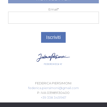
Email*
FEDERICA PIERSIMONI
federica.piersimoni@gmail.com
P. IVA 03989130400
+39 338 3451967