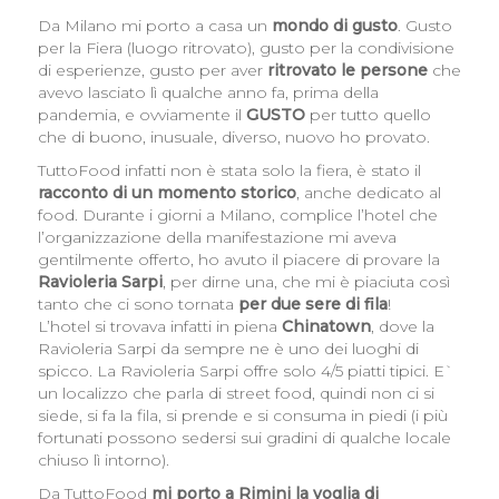
Da Milano mi porto a casa un
mondo di gusto
. Gusto
per la Fiera (luogo ritrovato), gusto per la condivisione
di esperienze, gusto per aver
ritrovato le persone
che
avevo lasciato lì qualche anno fa, prima della
pandemia, e ovviamente il
GUSTO
per tutto quello
che di buono, inusuale, diverso, nuovo ho provato.
TuttoFood infatti non è stata solo la fiera, è stato il
racconto di un momento storico
, anche dedicato al
food. Durante i giorni a Milano, complice l’hotel che
l’organizzazione della manifestazione mi aveva
gentilmente offerto, ho avuto il piacere di provare la
Ravioleria Sarpi
, per dirne una, che mi è piaciuta così
tanto che ci sono tornata
per due sere di fila
!
L’hotel si trovava infatti in piena
Chinatown
, dove la
Ravioleria Sarpi da sempre ne è uno dei luoghi di
spicco. La Ravioleria Sarpi offre solo 4/5 piatti tipici. E`
un localizzo che parla di street food, quindi non ci si
siede, si fa la fila, si prende e si consuma in piedi (i più
fortunati possono sedersi sui gradini di qualche locale
chiuso lì intorno).
Da TuttoFood
mi porto a Rimini la voglia di