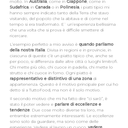
molto. In
Australia
, come in
Giappone
, come in
Sudafrica
, in
Canada
o in
Polinesia
, i piatti tipici mi
hanno sempre indicato tanto della Terra che stavo
visitando, del popolo che la abitava e di come nel
tempo si era trasformato. E` un’esperienza bellissima
che una volta che si prova è difficile smettere di
ricercare.
L’esempio perfetto a mio avviso è
quando parliamo
della nostra Italia
. Divisa in regioni e in provincie, in
ciascuna di queste c’è un piatto tipico che, anche se
per poco, si differenza dalle altre città o luoghi limitrofi.
Chi mette più olio, chi cuoce in padella, chi mette lo
strutto e chi cuoce in forno. Ogni piatto è
rappresentativo e distintivo di una zona
di
appartenenza. Questo è il motivo principale per cui ho
detto sì a TuttoFood, ma non è il solo motivo.
Il secondo motivo che mi ha fatto dire “ci sarò”, è
stato il poter vedere e
parlare di eccellenze e
tendenze
. Due cose molto diverse tra loro, ma
entrambe estremamente interessanti. Le eccellenze
sono solo da guardare, ma sono come delle
esperienze. Vedere al lavoro un cuoco,
vedere