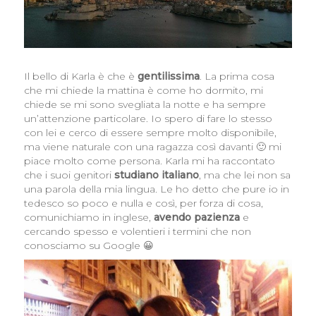
Il bello di Karla è che è
gentilissima
. La prima cosa
che mi chiede la mattina è come ho dormito, mi
chiede se mi sono svegliata la notte e ha sempre
un’attenzione particolare. Io spero di fare lo stesso
con lei e cerco di essere sempre molto disponibile,
ma viene naturale con una ragazza così davanti 🙂 mi
piace molto come persona. Karla mi ha raccontato
che i suoi genitori
studiano italiano
, ma che lei non sa
una parola della mia lingua. Le ho detto che pure io in
tedesco so poco e nulla e così, per forza di cosa,
comunichiamo in inglese,
avendo pazienza
e
cercando spesso e volentieri i termini che non
conosciamo su Google 😀