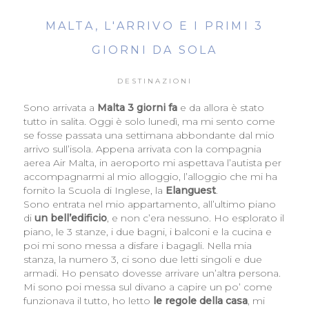
MALTA, L'ARRIVO E I PRIMI 3
GIORNI DA SOLA
DESTINAZIONI
Sono arrivata a
Malta 3 giorni fa
e da allora è stato
tutto in salita. Oggi è solo lunedì, ma mi sento come
se fosse passata una settimana abbondante dal mio
arrivo sull’isola. Appena arrivata con la compagnia
aerea Air Malta, in aeroporto mi aspettava l’autista per
accompagnarmi al mio alloggio, l’alloggio che mi ha
fornito la Scuola di Inglese, la
Elanguest
.
Sono entrata nel mio appartamento, all’ultimo piano
di
un bell’edificio
, e non c’era nessuno. Ho esplorato il
piano, le 3 stanze, i due bagni, i balconi e la cucina e
poi mi sono messa a disfare i bagagli. Nella mia
stanza, la numero 3, ci sono due letti singoli e due
armadi. Ho pensato dovesse arrivare un’altra persona.
Mi sono poi messa sul divano a capire un po’ come
funzionava il tutto, ho letto
le regole della casa
, mi