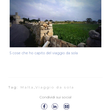
5 cose che ho capito del viaggio da sola
Tag:
Malta
,
Viaggio da sola
Condividi sui social