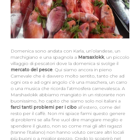
Domenica sono andata con Karla, un’olandese, un
marchigiano e una spagnola a
Marsaxlokk
, un piccolo
villaggio di pescatori dove la domenica si svolge il
mercato del pesce
. Qui siamo ancora in pieno
Carnevale che è davvero molto sentito, tanto che ad
ogni ora e ad ogni angolo c’è una maschera, un carro
o una musica che ricorda l’atmosfera carnevalesca. A
Marshaxlokk abbiamo mangiato in un ristorante non
buonissimo, ho capito che siamo solo noi italiani a
farci tanti problemi per i cibo
all’estero, come del
resto per il caffè. Non mi spiace farmi questo genere
di problemi se alla fine vuol dire mangiare meglio e
spendere il giusto, non so come mai gli altri ragazzi
(tranne l’italiano) non hanno voluto cercare altri locali
più buoni o a miglior prezzo. Credo lo scoprirò nel