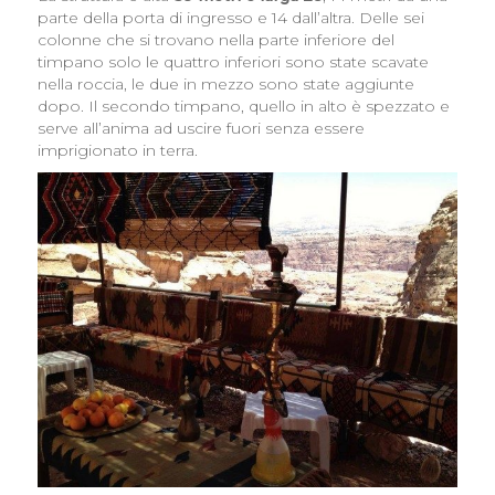
parte della porta di ingresso e 14 dall’altra. Delle sei
colonne che si trovano nella parte inferiore del
timpano solo le quattro inferiori sono state scavate
nella roccia, le due in mezzo sono state aggiunte
dopo. Il secondo timpano, quello in alto è spezzato e
serve all’anima ad uscire fuori senza essere
imprigionato in terra.