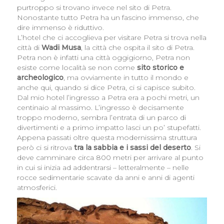
purtroppo si trovano invece nel sito di Petra.
Nonostante tutto Petra ha un fascino immenso, che
dire immenso è riduttivo.
L’hotel che ci accoglieva per visitare Petra si trova nella
città di
Wadi Musa
, la città che ospita il sito di Petra.
Petra non è infatti una città oggigiorno, Petra non
esiste come località se non come
sito storico e
archeologico
, ma ovviamente in tutto il mondo e
anche qui, quando si dice Petra, ci si capisce subito.
Dal mio hotel l’ingresso a Petra era a pochi metri, un
centinaio al massimo.
L’ingresso è decisamente
troppo moderno, sembra l’entrata di un parco di
divertimenti e a primo impatto lasci un po’ stupefatti.
Appena passati oltre questa modernissima struttura
però ci si ritrova
tra la sabbia e i sassi del deserto
. Si
deve camminare circa 800 metri per arrivare al punto
in cui si inizia ad addentrarsi – letteralmente – nelle
rocce sedimentarie scavate da anni e anni di agenti
atmosferici.