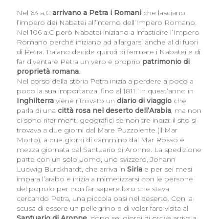
Nel 63 a.C
arrivano a Petra i Romani
che lasciano
l’impero dei Nabatei all’interno dell’Impero Romano.
Nel 106 a.C però Nabatei iniziano a infastidire l’Impero
Romano perché iniziano ad allargarsi anche al di fuori
di Petra. Traiano decide quindi di fermare i Nabatei e di
far diventare Petra un vero e proprio
patrimonio di
proprietà romana
.
Nel corso della storia Petra inizia a perdere a poco a
poco la sua importanza, fino al 1811. In quest’anno in
Inghilterra
viene ritrovato un
diario di viaggio
che
parla di una
città rosa nel deserto dell’Arabia
, ma non
ci sono riferimenti geografici se non tre indizi: il sito si
trovava a due giorni dal Mare Puzzolente (il Mar
Morto), a due giorni di cammino dal Mar Rosso e
mezza giornata dal Santuario di Aronne. La spedizione
parte con un solo uomo, uno svizzero, Johann
Ludwig Burckhardt, che arriva in
Siria
e per sei mesi
impara l’arabo e inizia a mimetizzarsi con le persone
del popolo per non far sapere loro che stava
cercando Petra, una piccola oasi nel deserto. Con la
scusa di essere un pellegrino e di voler fare visita al
Santuario di Aronne
, dopo sei giorni di
prove
arriva a