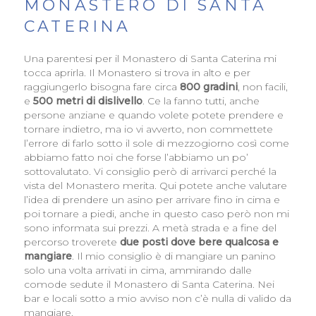
MONASTERO DI SANTA
CATERINA
Una parentesi per il Monastero di Santa Caterina mi
tocca aprirla. Il Monastero si trova in alto e per
raggiungerlo bisogna fare circa
800 gradini
, non facili,
e
500 metri di dislivello
. Ce la fanno tutti, anche
persone anziane e quando volete potete prendere e
tornare indietro, ma io vi avverto, non commettete
l’errore di farlo sotto il sole di mezzogiorno così come
abbiamo fatto noi che forse l’abbiamo un po’
sottovalutato. Vi consiglio però di arrivarci perché la
vista del Monastero merita. Qui potete anche valutare
l’idea di prendere un asino per arrivare fino in cima e
poi tornare a piedi, anche in questo caso però non mi
sono informata sui prezzi. A metà strada e a fine del
percorso troverete
due posti dove bere qualcosa e
mangiare
. Il mio consiglio è di mangiare un panino
solo una volta arrivati in cima, ammirando dalle
comode sedute il Monastero di Santa Caterina. Nei
bar e locali sotto a mio avviso non c’è nulla di valido da
mangiare.