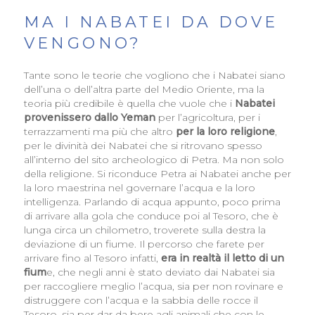
MA I NABATEI DA DOVE
VENGONO?
Tante sono le teorie che vogliono che i Nabatei siano
dell’una o dell’altra parte del Medio Oriente, ma la
teoria più credibile è quella che vuole che i
Nabatei
provenissero dallo Yeman
per l’agricoltura, per i
terrazzamenti ma più che altro
per la loro religione
,
per le divinità dei Nabatei che si ritrovano spesso
all’interno del sito archeologico di Petra. Ma non solo
della religione. Si riconduce Petra ai Nabatei anche per
la loro maestrina nel governare l’acqua e la loro
intelligenza. Parlando di acqua appunto, poco prima
di arrivare alla gola che conduce poi al Tesoro, che è
lunga circa un chilometro, troverete sulla destra la
deviazione di un fiume. Il percorso che farete per
arrivare fino al Tesoro infatti,
era in realtà il letto di un
fium
e, che negli anni è stato deviato dai Nabatei sia
per raccogliere meglio l’acqua, sia per non rovinare e
distruggere con l’acqua e la sabbia delle rocce il
Tesoro, sia per dar da bere agli animali che con le