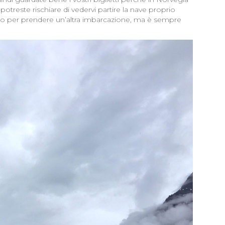
potreste rischiare di vedervi partire la nave proprio
odo per prendere un’altra imbarcazione, ma è sempre