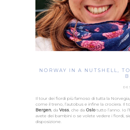
NORWAY IN A NUTSHELL, TO
B
DE
Il tour dei fiordi più famoso di tutta la Norvegi
come il treno, l’autobus e infine la crociera. Il 
Bergen
, da
Voss
, che da
Oslo
tutto l’anno. Io 
avete dei bambini o se volete vedere i fiordi,
disposizione.