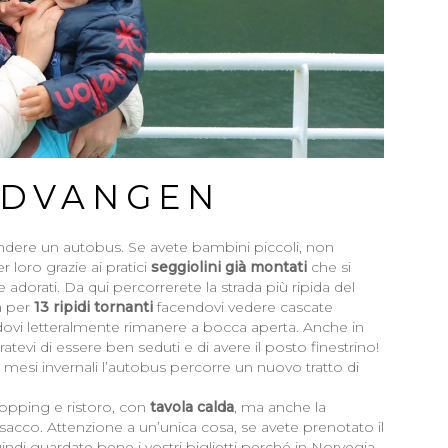
UDVANGEN
endere un autobus. Se avete bambini piccoli, non
 loro grazie ai pratici
seggiolini già montati
che si
 adorati. Da qui percorrerete la strada più ripida del
a per
13 ripidi tornanti
facendovi vedere cascate
dovi letteralmente rimanere a bocca aperta. Anche in
ratevi di essere ben seduti e di avere il posto finestrino!
mesi invernali l’autobus percorre un nuovo tratto di
hopping e ristoro, con
tavola calda
, ma anche la
l sacco. Attenzione a un’unica cosa, se avete prenotato il
uindi guardate bene i vostri biglietti perché in Norvegia