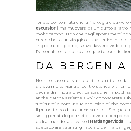
Tenete conto infatti che la Norvegia è davver
escursioni
, ma muoversi da un punto all’altro
molto tempo. Non che negli spostamenti non s
credo che su un viaggio di una settimana o dieci
in giro tutto il giorno, senza davvero vedere o 
Personalmente ho trovato questo tour dei fior
DA BERGEN A
Nel mio caso noi siamo partiti con il treno delle
si trova molto vicina al centro storico e al f
decina di minuti a piedi. La stazione ha pochissim
anche perché assieme a voi riconoscerete subit
tutti turisti o comunque escursionisti che come vo
Il primo treno dura all’incirca un’ora. Sceglie
se la giornata lo permette troverete dei paesaggi
belli al mondo, attraverso l’
Hardangervidda
, il
spettacolare vista sul ghiacciaio dell’Hardange