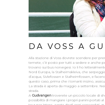
DA VOSS A G
Alla stazione di Voss dovrete scendere per pr
temete, c’è posto per tutti a sedere e anche per
trovano sui bus norvegesi. Io li ho letteralmente
Nord Europa, la Stalheimskleiva, che serpeggi
d’acqua, Sivlefossen e Stalheimfossen, e facen
questo caso, prima che i tornanti inizino, assicu
La strada è aperta da maggio a settembre. Nei 
strada.
A
Gudvangen
troverete un piccolo locale di s
possibilità di mangiare i propri panini portati a
tour per intero, avrete degli orari concordati, q