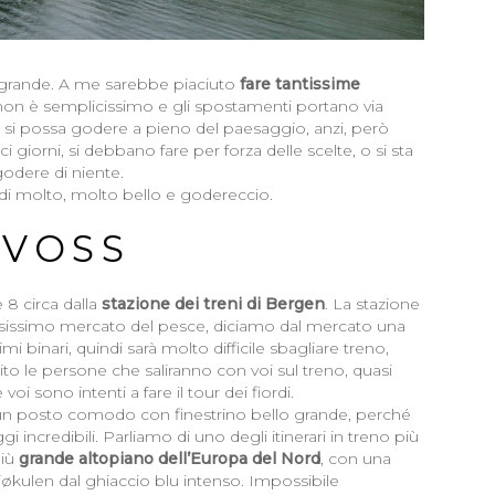
o grande. A me sarebbe piaciuto
fare tantissime
 non è semplicissimo e gli spostamenti portano via
i possa godere a pieno del paesaggio, anzi, però
 giorni, si debbano fare per forza delle scelte, o si sta
godere di niente.
di molto, molto bello e godereccio.
 VOSS
 8 circa dalla
stazione dei treni di Bergen
. La stazione
amosissimo mercato del pesce, diciamo dal mercato una
i binari, quindi sarà molto difficile sbagliare treno,
o le persone che saliranno con voi sul treno, quasi
i sono intenti a fare il tour dei fiordi.
te un posto comodo con finestrino bello grande, perché
 incredibili. Parliamo di uno degli itinerari in treno più
 più
grande altopiano dell’Europa del Nord
, con una
rjøkulen dal ghiaccio blu intenso. Impossibile