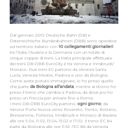
Dal gennaio 2010 Deutsche Bahn (DB) e
Österreichische Bundesbahnen (ÖBB) sono operative
sul territorio italiano con
10 collegamenti giornalieri
tra l’Italia, l’Austria e la Germania con un totale di
cinque coppie di treni. La tratta principale effettuata
dei treni DB-ÖBB EuroCity è tra Verona e Innsbruck/
Monaco. Due treni EC partono da Venezia Santa
Lucia, Venezia Mestre, Padova e uno da Bologna.
Come avete potuto immaginare, io ho preso quello
che parte
da Bologna all’andata
, mentre al ritorno ho
preso il treno che cambia a Padova, da dove poi ho
preso un Freccia per arrivare fino a Roma.
I treni DB-ÖBB EuroCity partono,
ogni giorno
, da
Verona Porta Nuova verso Rovereto, Trento, Bolzano,
Bressanone, Fortezza, Innsbruck e Monaco di Baviera
alle ore 9.04, 11.02, 13.04, 15.02 e 17.02. Il treno EC 84
parte da Bologna alle ore 11.52, l’EC 86 da Venezia