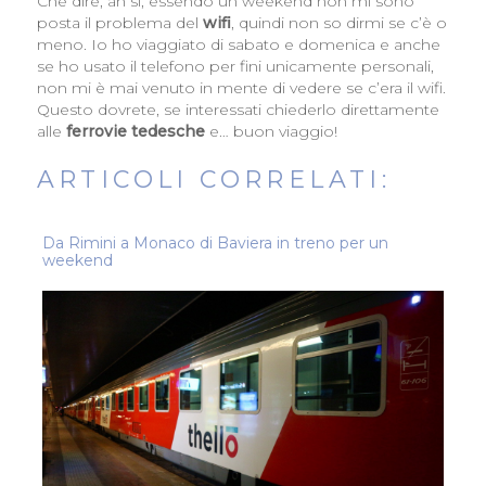
Che dire, ah sì, essendo un weekend non mi sono
posta il problema del
wifi
, quindi non so dirmi se c’è o
meno. Io ho viaggiato di sabato e domenica e anche
se ho usato il telefono per fini unicamente personali,
non mi è mai venuto in mente di vedere se c’era il wifi.
Questo dovrete, se interessati chiederlo direttamente
alle
ferrovie tedesche
e… buon viaggio!
ARTICOLI CORRELATI:
Da Rimini a Monaco di Baviera in treno per un
weekend