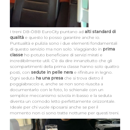
I treni DB-ÖBB EuroCity puntano ad
alti standard di
qualità
e questo lo posso garantire anche io.
Puntualità e pulizia sono i due elementi fondamentali
di questo servizio ma non solo. Viaggiando in
prima
classe
ho potuto beneficiare di servizi mirati e
incredibilmente utili. C’è da dire innanzitutto che gli
scompartimenti della prima classe hanno solo quattro
posti, con
sedute in pelle nera
e rifiniture in legno.
Ogni seduta
ha una presa
che si trova dietro il
poggiabraccio e, anche se non sono riuscita a
documentarlo con le foto, lo schienale con un
semplice meccanismo scivola in basso e la seduta
diventa un comodo letto perfettamente orizzontale.
Ideale per chi vuole riposarsi anche se per il
momento non ci sono tratte notturne per questi treni.