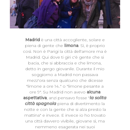
Madrid
è una città accogliente, solare e
piena di gente che
limona
. Sì, è proprio
così. Non è Parigi la città dell'amore ma è
Madrid. Qui dove ti giri c'è gente che si
bacia, che si abbraccia e che limona,
detto in gergo giovanile. Durante il mio
soggiorno a Madrid non passava
mezz'ora senza qualcuno che dicesse
"limone a ore 14.." o "limone pesante a
ore 9". Su Madrid non avevo
alcuna
aspettativa
, anzi pensavo fosse "
la solita
città spagnola
piena di divertimento la
notte e con la gente che si alza presto la
mattina" e invece. E invece io ho trovato
una città davvero vivibile, giovane sì, ma
nemmeno esagerata nei suoi